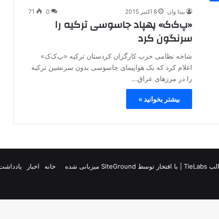
بیتا وان
8 اکتبر 2015
0
71
«پ‌ک‌ک» پهپاد جاسوسی ترکیه را
سرنگون کرد
شاخه نظامی حزب کارگران کردستان ترکیه «پ‌ک‌ک»
اعلام کرد که یک هواپیمای جاسوسی بدون سرنشین ترکیه
را در مرزهای عراق…
بیشتر بخوانید »
TieLab
| با افتخار توسط
SiteGround
میزبانی شده
خانه
اخبار
یادداشت 