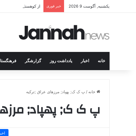
یکشنبه, آگوست 9 2026
خبر فوری
از کوهستان تا میز مذاک
خانه
اخبار
یادداشت روز
گزارشگر
فرهنگستا
خانه
/
پ ک ک; پهپاد; مرزهای عراق ;ترکیه
پ ک ک; پهپاد; مرزها
اخبا