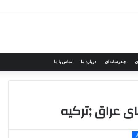
ره؛ پژاک یک‌شبه «دموکرات» شد!
ن
چندرسانه‌ای
درباره ما
تماس با ما
ی عراق ;ترکیه
ر