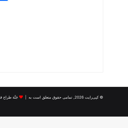
© کپی‌رایت 2026, تمامی حقوق متعلق است به |
جَنَّة طراح قالب s