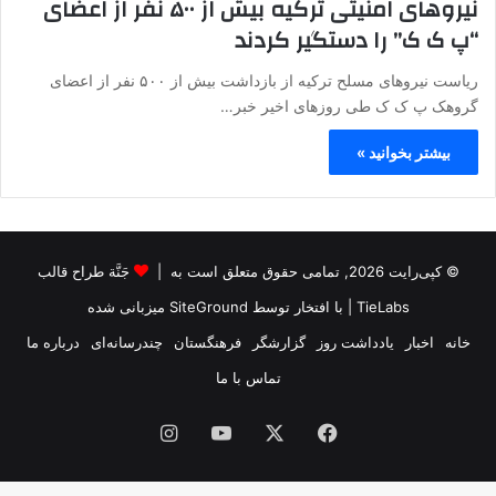
نیروهای امنیتی ترکیه بیش از ۵۰۰ نفر از اعضای
“پ ک ک” را دستگیر کردند
ریاست نیروهای مسلح ترکیه از بازداشت بیش از ۵۰۰ نفر از اعضای
گروهک پ ک ک طی روزهای اخیر خبر…
بیشتر بخوانید »
© کپی‌رایت 2026, تمامی حقوق متعلق است به |
جَنَّة طراح قالب
TieLabs
| با افتخار توسط
SiteGround
میزبانی شده
خانه
اخبار
یادداشت روز
گزارشگر
فرهنگستان
چندرسانه‌ای
درباره ما
تماس با ما
فیس
X
یوتیوب
اینستاگرام
بوک