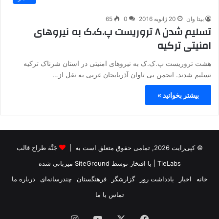
بیتا وان
20 ژانویه 2016
0
65
تسلیم شدن ۸ تروریست پ.ک.ک به نیروهای
امنیتی ترکیه
هشت تروریست پ.ک.ک به نیروهای امنیتی در استان شرناک ترکیه
تسلیم شدند. انجمن بی تاوان آذربایجان غربی به نقل از…
بیشتر بخوانید »
© کپی‌رایت 2026, تمامی حقوق متعلق است به |
جَنَّة طراح قالب
TieLabs
| با افتخار توسط
SiteGround
میزبانی شده
خانه
اخبار
یادداشت روز
گزارشگر
فرهنگستان
چندرسانه‌ای
درباره ما
تماس با ما
فیس
X
یوتیوب
اینستاگرام