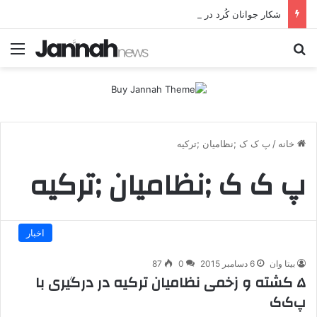
شکار جوانان کُرد در قلب اروپا؛ پ.ک.ک چگونه از آزادی‌های غرب برای تأمین نیروی انسانی سوءاستفاده می‌کند؟
جستجو برای
منو
خانه
/
پ ک ک ;نظامیان ;ترکیه
پ ک ک ;نظامیان ;ترکیه
اخبار
بیتا وان
6 دسامبر 2015
0
87
۵ کشته و زخمی نظامیان ترکیه در درگیری با
پ‌ک‌ک