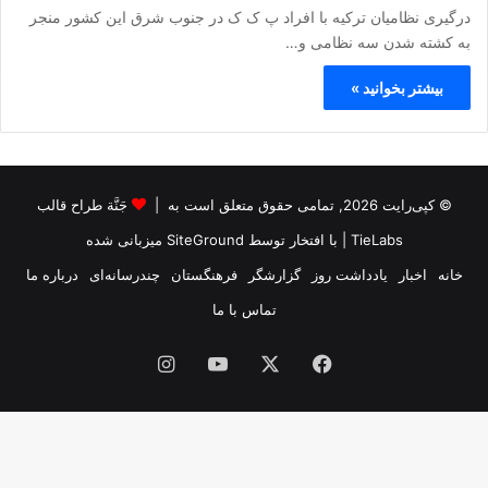
درگیری نظامیان ترکیه با افراد پ ک ک در جنوب شرق این کشور منجر
به کشته شدن سه نظامی و…
بیشتر بخوانید »
© کپی‌رایت 2026, تمامی حقوق متعلق است به |
جَنَّة طراح قالب
TieLabs
| با افتخار توسط
SiteGround
میزبانی شده
خانه
اخبار
یادداشت روز
گزارشگر
فرهنگستان
چندرسانه‌ای
درباره ما
تماس با ما
فیس
X
یوتیوب
اینستاگرام
بوک