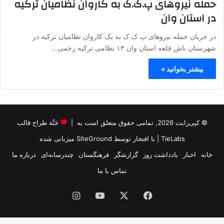
حمله نیروهای پ.ک.ک به کاروان نظامیان ترکیه
در استان وان
در جریان حمله نیروهای پ.ک.ک به یک کاروان نظامیان ترکیه در
شهرستان باش قلعه استان وان ۱۳ نظامی ترکیه زخمی…
بیشتر بخوانید »
© کپی‌رایت 2026, تمامی حقوق متعلق است به |
جَنَّة طراح قالب
TieLabs
| با افتخار توسط
SiteGround
میزبانی شده
خانه
اخبار
یادداشت روز
گزارشگر
فرهنگستان
چندرسانه‌ای
درباره ما
تماس با ما
فیس
X
یوتیوب
اینستاگرام
بوک