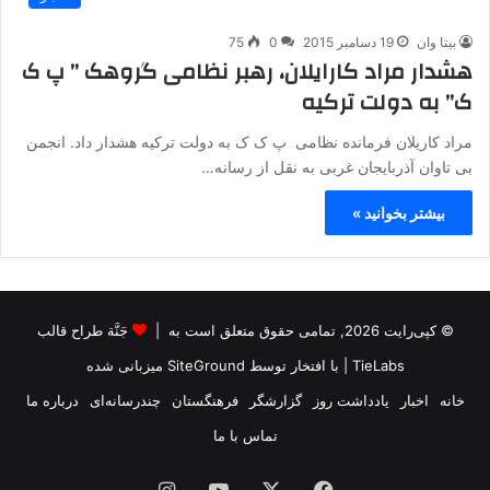
بیتا وان
19 دسامبر 2015
0
75
هشدار مراد کارایلان، رهبر نظامی گروهک ” پ ک
ک” به دولت ترکیه
مراد کاریلان فرمانده نظامی پ ک ک به دولت ترکیه هشدار داد. انجمن
بی تاوان آذربایجان غربی به نقل از رسانه…
بیشتر بخوانید »
© کپی‌رایت 2026, تمامی حقوق متعلق است به |
جَنَّة طراح قالب
TieLabs
| با افتخار توسط
SiteGround
میزبانی شده
خانه
اخبار
یادداشت روز
گزارشگر
فرهنگستان
چندرسانه‌ای
درباره ما
تماس با ما
فیس
X
یوتیوب
اینستاگرام