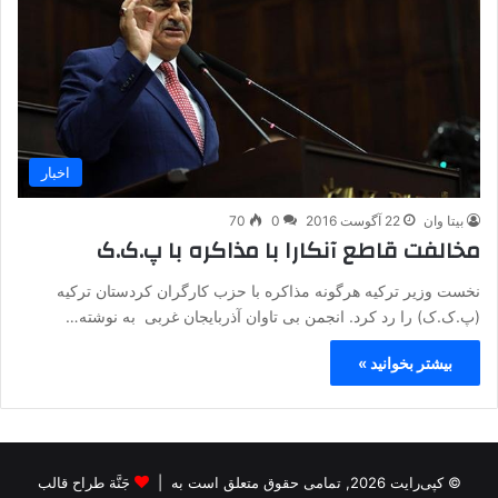
اخبار
بیتا وان
22 آگوست 2016
0
70
مخالفت قاطع آنکارا با مذاکره با پ.ک.ک
نخست وزیر ترکیه هرگونه مذاکره با حزب کارگران کردستان ترکیه
(پ.ک.ک) را رد کرد. انجمن بی تاوان آذربایجان غربی به نوشته…
بیشتر بخوانید »
© کپی‌رایت 2026, تمامی حقوق متعلق است به |
جَنَّة طراح قالب