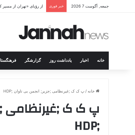
جمعه, آگوست 7 2026
خبر فوری
از رؤیای «تهران از مسیر
خانه
اخبار
یادداشت روز
گزارشگر
فرهنگستا
خانه
/
پ ک ک ;غیرنظامی ;جزیر; انجمن بی تاوان ;HDP
پ ک ک ;غیرنظامی ;جز
;HDP