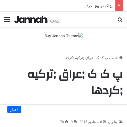
پژاک در پیچ آخر؛ قندیل که خاموش شود، شاخه ایرانی چه خواهد کرد؟
جستجو برای
منو
خانه
/
پ ک ک ;عراق ;ترکیه ;کردها
پ ک ک ;عراق ;ترکیه
;کردها
اخبار
بیتا وان
8 سپتامبر 2015
0
74