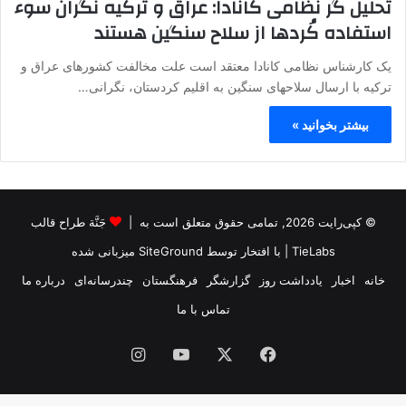
تحلیل گر نظامی کانادا: عراق و ترکیه نگران سوء
استفاده کُردها از سلاح سنگین هستند
یک کارشناس نظامی کانادا معتقد است علت مخالفت کشورهای عراق و
ترکیه با ارسال سلاحهای سنگین به اقلیم کردستان، نگرانی…
بیشتر بخوانید »
© کپی‌رایت 2026, تمامی حقوق متعلق است به |
جَنَّة طراح قالب
TieLabs
| با افتخار توسط
SiteGround
میزبانی شده
خانه
اخبار
یادداشت روز
گزارشگر
فرهنگستان
چندرسانه‌ای
درباره ما
تماس با ما
فیس
X
یوتیوب
اینستاگرام
بوک