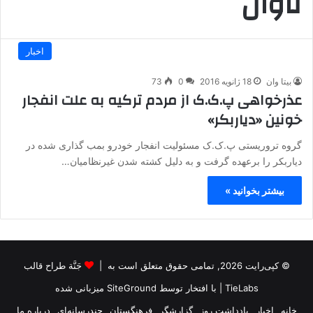
تاوان
اخبار
بیتا وان
18 ژانویه 2016
0
73
عذرخواهی پ.ک.ک از مردم ترکیه به علت انفجار
خونین «دیاربکر»
گروه تروریستی پ.ک.ک مسئولیت انفجار خودرو بمب گذاری شده در
دیاربکر را برعهده گرفت و به دلیل کشته شدن غیرنظامیان…
بیشتر بخوانید »
© کپی‌رایت 2026, تمامی حقوق متعلق است به |
جَنَّة طراح قالب
TieLabs
| با افتخار توسط
SiteGround
میزبانی شده
خانه
اخبار
یادداشت روز
گزارشگر
فرهنگستان
چندرسانه‌ای
درباره ما