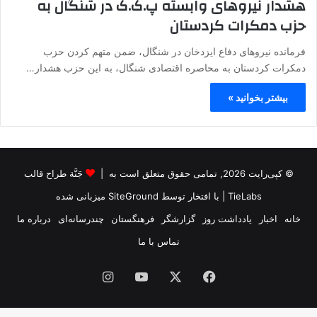
هشدار نیروهای وابسته‌ پ.ک.ک در شنگال به‌
حزب دمکرات کردستان
فرمانده‌ نیروهای دفاع ایزدخان در شنگال، ضمن متهم کردن حزب
دمکرات کردستان به‌ محاصره‌ اقتصادی شنگال، به‌ این حزب هشدار…
بیشتر بخوانید »
© کپی‌رایت 2026, تمامی حقوق متعلق است به |
جَنَّة طراح قالب
TieLabs
| با افتخار توسط
SiteGround
میزبانی شده
خانه
اخبار
یادداشت روز
گزارشگر
فرهنگستان
چندرسانه‌ای
درباره ما
تماس با ما
فیس
X
یوتیوب
اینستاگرام
بوک