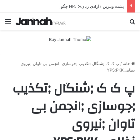
پشت ویترین «آزادی زنان»؛ HPJ چگونه زن را وارد معادله جنگ می‌کند؟ بی‌تاوان | پرونده ویژه
جستجو برای
منو
خانه
/
پ ک ک ;شنگال ;تکذیب ;جوسازی ;انجمن بی تاوان ;نیروی
نظامیYPS;PKK
پ ک ک ;شنگال ;تکذیب
;جوسازی ;انجمن بی
تاوان ;نیروی