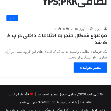
نظامیYPS;PKK
اخبار
بیتا وان
12 آوریل 2016
0
93
موضوع شنگال منجر به اختلافات داخلی در پ ک
ک شد
یک فرمانده نظامی وابسته به پ ک ک ادعای های این گروه مبنی بر آزاد
سازی زنان شنگال از دست…
بیشتر بخوانید »
© کپی‌رایت 2026, تمامی حقوق متعلق است به |
جَنَّة طراح قالب
TieLabs
| با افتخار توسط
SiteGround
میزبانی شده
خانه
اخبار
یادداشت روز
گزارشگر
فرهنگستان
چندرسانه‌ای
درباره ما