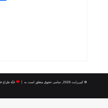
© کپی‌رایت 2026, تمامی حقوق متعلق است به |
جَنَّة طراح قالب s