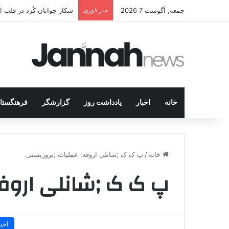
جمعه, آگوست 7 2026
خبر فوری
شکار جوانان کُرد در قلب 
خانه
اخبار
یادداشت روز
گزارشگر
فرهنگستا
خانه
/
پ ک ک ;شانلی اروفه; عملیات ;تروریستی
پ ک ک ;شانلی اروفه
اخبا