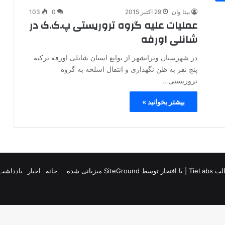
بیتا وان
29 اکتبر 2015
0
103
عملیات علیه گروه تروریستی پ.ک.ک در
شانلی اورفه
در شهرستان ویرانشهر از توابع استان شانلی اورفه ترکیه
پنج نفر به ظن نگهداری و انتقال اسلحه به گروه
تروریستی…
بیشتر بخوانید »
TieLab
| با افتخار توسط
SiteGround
میزبانی شده
خانه
اخبار
یادداشت 