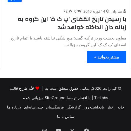
بیتا وان
14 فوریه 2016
0
72
با رسیدن تاریخ انقضای ‘پ ک ک’ این گروه به
زباله دان انداخته خواهد شد
معاون نخست وزیر ترکیه گفت: هیچ شکی نداشته باشید با اتمام تاریخ
انقضای ‘پ ک ک’ این گروه به زباله…
بیشتر بخوانید »
© کپی‌رایت 2026, تمامی حقوق متعلق است به |
جَنَّة طراح قالب
TieLabs
| با افتخار توسط
SiteGround
میزبانی شده
خانه
اخبار
یادداشت روز
گزارشگر
فرهنگستان
چندرسانه‌ای
درباره ما
تماس با ما
فیس
X
یوتیوب
اینستاگرام