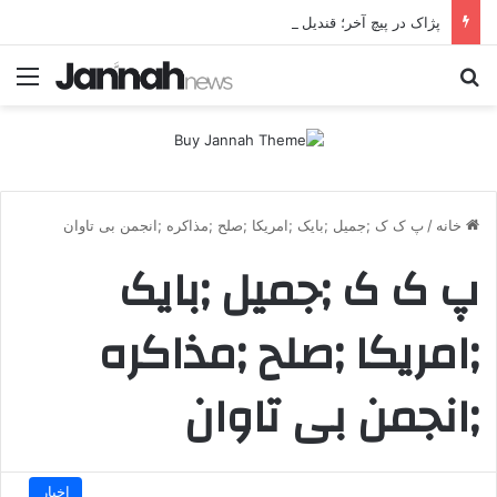
پژاک در پیچ آخر؛ قندیل که خاموش شود، شاخه ایرانی چه خواهد کرد؟
جستجو برای
منو
خانه
/
پ ک ک ;جمیل ;بایک ;امریکا ;صلح ;مذاکره ;انجمن بی تاوان
پ ک ک ;جمیل ;بایک
;امریکا ;صلح ;مذاکره
;انجمن بی تاوان
اخبار