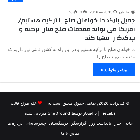
بیتا وان
19 ژانویه 2016
0
78
جمیل بایک: ما خواهان صلح با ترکیه هستیم/
آمریکا می تواند مقدمات صلح میان ترکیه و
پ.ک.ک را مهیا کند
ما خواهان صلح با ترکیه هستیم و در این راه به کشور ثالثی نیاز داریم که
مقدمات روند صلح را…
بیشتر بخوانید »
© کپی‌رایت 2026, تمامی حقوق متعلق است به |
جَنَّة طراح قالب
TieLabs
| با افتخار توسط
SiteGround
میزبانی شده
خانه
اخبار
یادداشت روز
گزارشگر
فرهنگستان
چندرسانه‌ای
درباره ما
تماس با ما