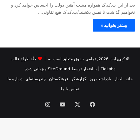
بعد از این پ.ک.ک همواره مشت آهنین دولت را احساس خواهد کرد و
نخواهیم گذاشت تا نفس بکشند./پ.ک.ک هیچ تفاوتی…
بیشتر بخوانید »
© کپی‌رایت 2026, تمامی حقوق متعلق است به |
جَنَّة طراح قالب
TieLabs
| با افتخار توسط
SiteGround
میزبانی شده
خانه
اخبار
یادداشت روز
گزارشگر
فرهنگستان
چندرسانه‌ای
درباره ما
تماس با ما
فیس
X
یوتیوب
اینستاگرام
بوک