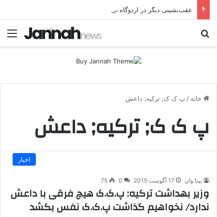
عقب‌نشینی دیگر در اردوگاه پ.ک.ک/پژاک؛ YPJ در اختیار جولانی داعشی قرار می گیرد!
جستجو برای
منو
خانه
/
پ ک ک; ترکیه; داعش
پ ک ک; ترکیه; داعش
اخبار
بیتا وان
17 آگوست 2015
0
75
وزیر بهداشت ترکیه: پ.ک.ک هیچ فرقی با داعش
ندارد/ نخواهیم گذاشت پ.ک.ک نفس بکشد