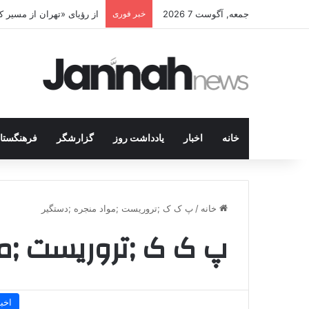
جمعه, آگوست 7 2026
خبر فوری
از رؤیای «تهران از مسیر
خانه
اخبار
یادداشت روز
گزارشگر
فرهنگستا
خانه
/
پ ک ک ;تروریست ;مواد منجره ;دستگیر
پ ک ک ;تروریست ;مو
اخبا