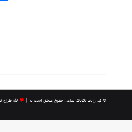
© کپی‌رایت 2026, تمامی حقوق متعلق است به |
جَنَّة طراح قالب s