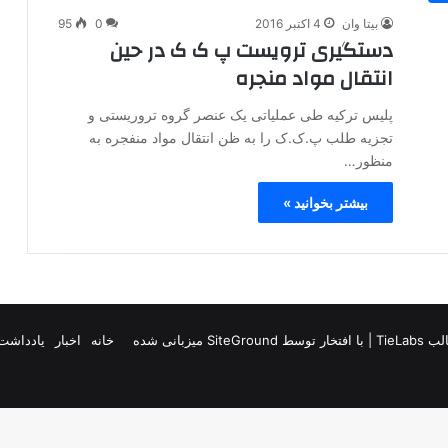
بیتا وان
4 اکتبر 2016
0
95
دستگیری ترویست پ ک ک در حین
انتقال مواد منجره
پلیس ترکیه طی عملیاتی یک عنصر گروه تروریستی و
تجزیه‌ طلب پ.ک.ک را به ظن انتقال مواد منفجره به
منظور…
بیشتر بخوانید »
TieLab
| با افتخار توسط
SiteGround
میزبانی شده
خانه
اخبار
یادداشت 