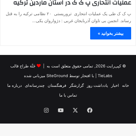
عملیات انتحاری پ ک ک در استان ماردین ترکیه
پ ک ک طی یک عملیات انتحاری تروریستی ۲۰ نظامی ترکیه را به قتل
رساند. انجمن بی تاوان آذربایجان غربی : دژواروان یکی…
بیشتر بخوانید »
© کپی‌رایت 2026, تمامی حقوق متعلق است به |
جَنَّة طراح قالب
TieLabs
| با افتخار توسط
SiteGround
میزبانی شده
خانه
اخبار
یادداشت روز
گزارشگر
فرهنگستان
چندرسانه‌ای
درباره ما
تماس با ما
فیس
X
یوتیوب
اینستاگرام
بوک