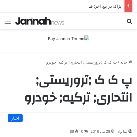
پژاک در پیچ آخر؛ قندیل که خاموش شود، شاخه ایرانی چه خواهد کرد؟
جستجو برای
منو
خانه
/
پ ک ک ;تروریستی; انتحاری; ترکیه; خودرو
پ ک ک ;تروریستی;
انتحاری; ترکیه; خودرو
اخبار
بیتا وان
28 می 2016
0
88