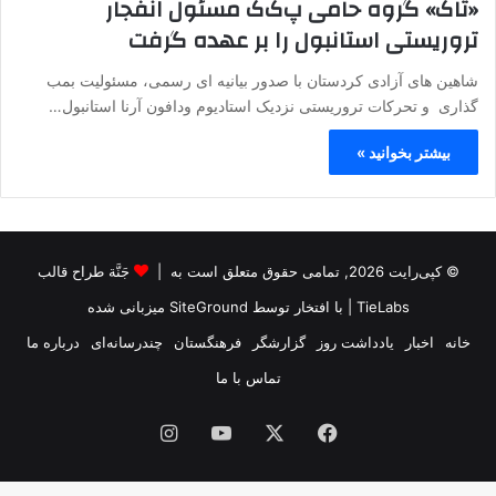
«تاک» گروه حامی پ‌ک‌ک مسئول انفجار
تروریستی استانبول را بر عهده گرفت
شاهین های آزادی کردستان با صدور بیانیه ای رسمی، مسئولیت بمب
گذاری و تحرکات تروریستی نزدیک استادیوم ودافون آرنا استانبول…
بیشتر بخوانید »
© کپی‌رایت 2026, تمامی حقوق متعلق است به |
جَنَّة طراح قالب
TieLabs
| با افتخار توسط
SiteGround
میزبانی شده
خانه
اخبار
یادداشت روز
گزارشگر
فرهنگستان
چندرسانه‌ای
درباره ما
تماس با ما
فیس
X
یوتیوب
اینستاگرام
بوک