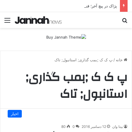
پژاک در پیچ آخر؛ قندیل که خاموش شود، شاخه ایرانی چه خواهد کرد؟
جستجو برای
منو
خانه
/
پ ک ک ;بمب گذاری; استانبول; تاک
پ ک ک ;بمب گذاری;
استانبول; تاک
اخبار
بیتا وان
12 دسامبر 2016
0
80