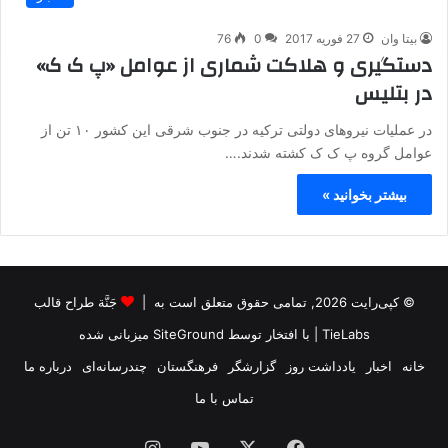
بیتا وان
27 فوریه 2017
0
76
دستگیری و هلاکت شماری از عوامل «پ ک ک»
در بتلیس
در عملیات نیروهای دولتی ترکیه در جنوب شرقی این کشور ۱۰ تن از
عوامل گروه پ ک ک کشته شدند.…
بیشتر بخوانید »
© کپی‌رایت 2026, تمامی حقوق متعلق است به |
جَنَّة طراح قالب
TieLabs
| با افتخار توسط
SiteGround
میزبانی شده
خانه
اخبار
یادداشت روز
گزارشگر
فرهنگستان
چندرسانه‌ای
درباره ما
تماس با ما
فیس
X
یوتیوب
اینستاگرام