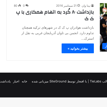
بیتا وان
21 سپتامبر 2016
0
80
بازداشت ۸۰ کُرد به اتهام همکاری با پ
ک ک
بازداشت هوادران پ ک ک در شهرهای ترکیه همچنان
تداوم دارد. انجمن بی تاوان آذربایجان غربی به نقل از
استرک…
ر
بیشتر بخوانید »
TieLab
| با افتخار توسط
SiteGround
میزبانی شده
خانه
اخبار
یادداشت 