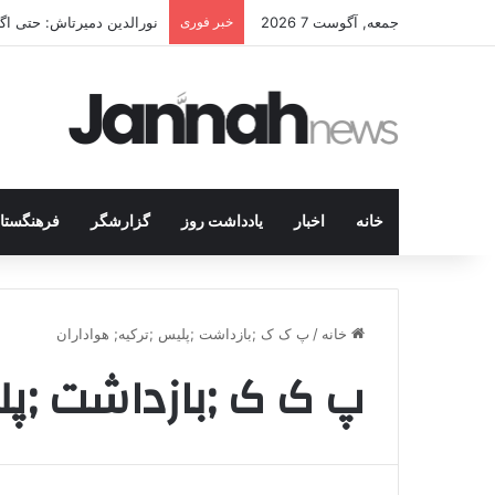
جمعه, آگوست 7 2026
خبر فوری
نورالدین دمیرتاش: حتی اگر
خانه
اخبار
یادداشت روز
گزارشگر
فرهنگستا
خانه
/
پ ک ک ;بازداشت ;پلیس ;ترکیه; هواداران
پ ک ک ;بازداشت ;پلی