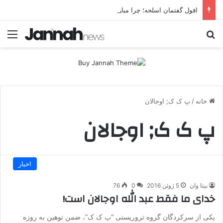
افول گفتمان اسلحه؛ چرا مبارزه مسلحانه در میان کردها اعتبار گذشته را ندارد؟
جستجو برای
منو
خانه
/
پ ک ک; اوجالان
پ ک ک; اوجالان
اخبار
بیتا وان
5 ژوئن 2016
0
76
خدای ما فقط عبد الله اوجالان است!
یکی از سرکردگان گروه تروریستی “پ ک ک”، ضمن توهین به روزه