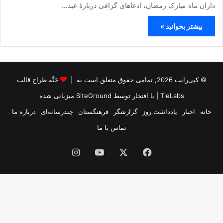
داران ماه مبارک رمضان، ادعاهای گزافی دربارۀ عبد…
بیشتر بخوانید »
© کپی‌رایت 2026, تمامی حقوق متعلق است به |
جَنَّة طراح قالب
TieLabs
| با افتخار توسط
SiteGround
میزبانی شده
خانه
اخبار
یادداشت روز
گزارشگر
فرهنگستان
چندرسانه‌ای
درباره ما
تماس با ما
فیس
X
یوتیوب
اینستاگرام
بوک