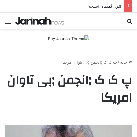
افول گفتمان اسلحه؛ چرا مبارزه مسلحانه در میان کردها اعتبار گذشته را ندارد؟
جستجو برای
منو
خانه
/
پ ک ک ;انجمن ;بی تاوان امریکا
پ ک ک ;انجمن ;بی تاوان
امریکا