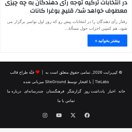
در انتخابات ترکیه توجه رأی دهندگان به چه چیزی
معطوف خواهد شد/ قلیچ بوغرا کانات
رفتار رأی دهندگان را در انتخابات پیش رو که روز اول نوامبر برگزار می
شود، هم کمپین احزاب حول مسألۀ…
بیشتر بخوانید »
© کپی‌رایت 2026, تمامی حقوق متعلق است به |
جَنَّة طراح قالب
TieLabs
| با افتخار توسط
SiteGround
میزبانی شده
خانه
اخبار
یادداشت روز
گزارشگر
فرهنگستان
چندرسانه‌ای
درباره ما
تماس با ما
فیس
X
یوتیوب
اینستاگرام
بوک