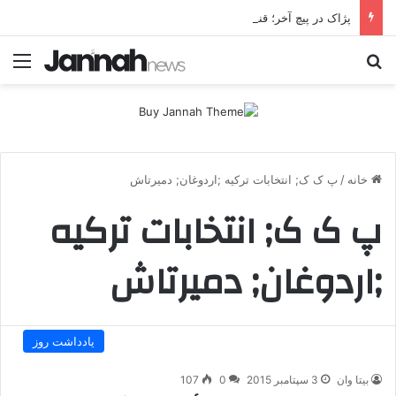
پژاک در پیچ آخر؛ قندیل که خاموش شود، شاخه ایرانی چه خواهد کرد؟
جستجو برای
منو
خانه
/
پ ک ک; انتخابات ترکیه ;اردوغان; دمیرتاش
پ ک ک; انتخابات ترکیه
;اردوغان; دمیرتاش
یادداشت روز
بیتا وان
3 سپتامبر 2015
0
107