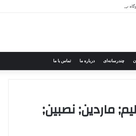
ر اختیار جولانی داعشی قرار می گیرد!
ن
چندرسانه‌ای
درباره ما
تماس با ما
م; ماردین; نصبین;