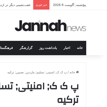
پنج‌شنبه, آگوست 6 2026
خبر فوری
عقب‌نشینی دیگر در اردوگاه پ.ک.ک/پژاک؛ YPJ د
خانه
اخبار
یادداشت روز
گزارشگر
فرهنگستا
خانه
/
پ ک ک; امنیتی; تسلیم; ماردین; نصبین; ترکیه
پ ک ک; امنیتی; تسلی
ترکیه