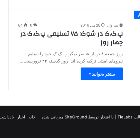
ر
بیتا وان
28 می 2016
0
84
پ.ک.ک در شوک: ۷۵ تسلیمی پ.ک.ک در
چهار روز
روز جمعه ۸ تن از عناصر دیگر پ.ک.ک خود را تسلیم
نیروهای امیتی ترکیه کرده اند. روز گذشته ۴۲ تروریست…
بیشتر بخوانید »
TieLab
| با افتخار توسط
SiteGround
میزبانی شده
خانه
اخبار
یادداشت 