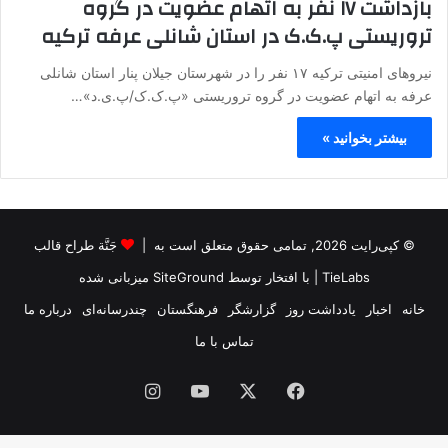
بازداشت ۱۷ نفر به اتهام عضویت در گروه
تروریستی پ.ک.ک در استان شانلی عرفه ترکیه
نیروهای امنیتی ترکیه ۱۷ نفر را در شهرستان جیلان پنار استان شانلی
عرفه به اتهام عضویت در گروه تروریستی «پ.ک.ک/پ.ی.د»…
بیشتر بخوانید »
© کپی‌رایت 2026, تمامی حقوق متعلق است به |
جَنَّة طراح قالب
TieLabs
| با افتخار توسط
SiteGround
میزبانی شده
خانه
اخبار
یادداشت روز
گزارشگر
فرهنگستان
چندرسانه‌ای
درباره ما
تماس با ما
فیس
X
یوتیوب
اینستاگرام
بوک