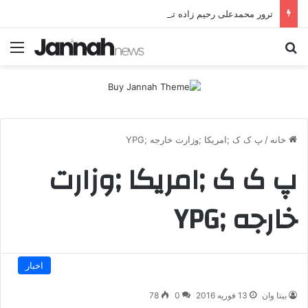
ترور محمدعلی رحیم زاده توسط گروهک‌های تروریستی در اورامان
جستجو برای
منو
خانه
/
پ ک ک ;امریکا ;وزارت خارجه ;YPG
پ ک ک ;امریکا ;وزارت
خارجه ;YPG
اخبار
بیتا وان
13 فوریه 2016
0
78