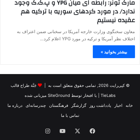
مارک تونر: رابطه ای میان YPG و پ.ک.ک وجود
ندارد/ در مورد کردهای سوریه با ترکیه هم
عقیده نیستیم
معاون سخنگوی وزارت خارجه آمریکا در سخنانی ضمن اعتراف به
اختلاف نظر آمریکا و ترکیه در مورد YPG اعلام کرد…
بیشتر بخوانید »
© کپی‌رایت 2026, تمامی حقوق متعلق است به |
جَنَّة طراح قالب
TieLabs
| با افتخار توسط
SiteGround
میزبانی شده
خانه
اخبار
یادداشت روز
گزارشگر
فرهنگستان
چندرسانه‌ای
درباره ما
تماس با ما
فیس
X
یوتیوب
اینستاگرام