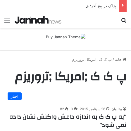
پژاک در پیچ آخر؛ قندیل که خاموش شود، شاخه ایرانی چه خواهد کرد؟
جستجو برای
منو
خانه
/
پ ک ک ;امریکا ;تروریزم
پ ک ک ;امریکا ;تروریزم
اخبار
بیتا وان
26 سپتامبر 2015
0
82
“به پ ک ک به اندازه داعش واکنش نشان داده
نمی شود”