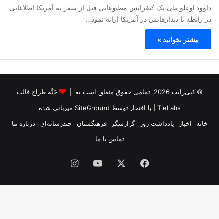
داوود اوغلو طی یک کنفرانس مطبوعاتی قبل از سفر به آمریکا اطلاعاتی
در رابطه با دیدارهایش در آمریکا ارائه نمود…
بیشتر بخوانید »
© کپی‌رایت 2026, تمامی حقوق متعلق است به |
جَنَّة طراح قالب
TieLabs
| با افتخار توسط
SiteGround
میزبانی شده
خانه
اخبار
یادداشت روز
گزارشگر
فرهنگستان
چندرسانه‌ای
درباره ما
تماس با ما
فیس
X
یوتیوب
اینستاگرام
بوک