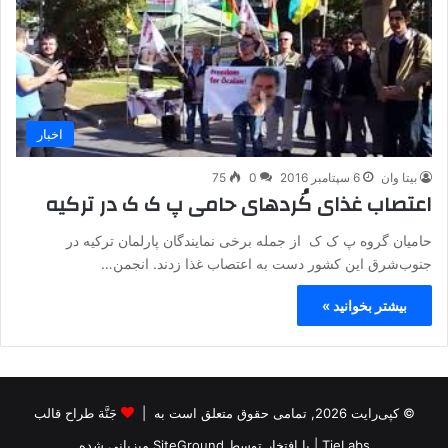
اخبار
بیتا وان
6 سپتامبر 2016
0
75
اعتصاب غذای کُردهای حامی پ ک ک در ترکیه
حامیان گروه پ ک ک از جمله برخی نمایندگان پارلمان ترکیه در
جنوب‌شرق این کشور دست به اعتصاب غذا زدند. انجمن…
بیشتر بخوانید »
© کپی‌رایت 2026, تمامی حقوق متعلق است به |
جَنَّة طراح قالب
TieLabs
| با افتخار توسط
SiteGround
میزبانی شده