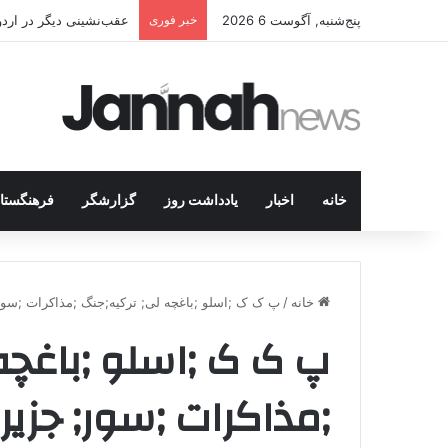
پنج‌شنبه, آگوست 6 2026
خبر فوری
عقب‌نشینی دیگر در اردوگاه پ.ک.ک/پژاک؛ YPJ د
خانه
اخبار
یادداشت روز
گزارشگر
فرهنگستا
خانه
/
پ ک ک ;اسلو ;باغچه لی; ترکیه;جنگ ;مذاکرات ;سور
پ ک ک ;اسلو ;باغچه
;مذاکرات ;سور; جزیر