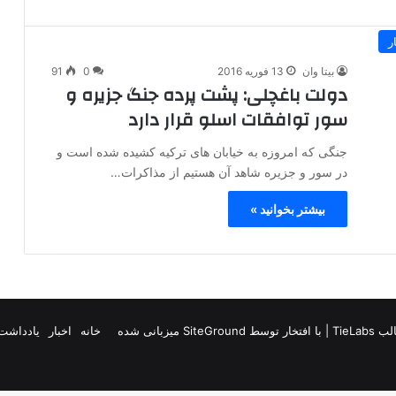
ر
بیتا وان
13 فوریه 2016
0
91
دولت باغچلی: پشت پرده جنگ جزیره و
سور توافقات اسلو قرار دارد
جنگی که امروزه به خیابان های ترکیه کشیده شده است و
در سور و جزیره شاهد آن هستیم از مذاکرات…
بیشتر بخوانید »
TieLab
| با افتخار توسط
SiteGround
میزبانی شده
خانه
اخبار
یادداشت 