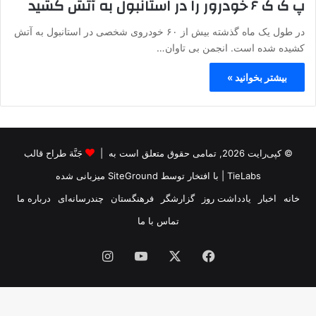
پ ک ک ۶ خودرور را در استانبول به آتش کشید
در طول یک ماه گذشته بیش از ۶۰ خودروی شخصی در استانبول به آتش
کشیده شده است. انجمن بی تاوان…
بیشتر بخوانید »
© کپی‌رایت 2026, تمامی حقوق متعلق است به |
جَنَّة طراح قالب
TieLabs
| با افتخار توسط
SiteGround
میزبانی شده
خانه
اخبار
یادداشت روز
گزارشگر
فرهنگستان
چندرسانه‌ای
درباره ما
تماس با ما
فیس
X
یوتیوب
اینستاگرام
بوک