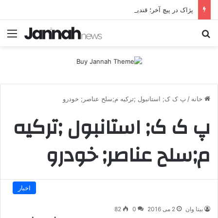
پژاک در پیچ آخر؛ قندیل که خاموش شود، شاخه ایرانی چه خواهد کرد؟
جستجو برای
منو
خانه
/
پ ک ک; استانبول ;ترکیه م;سلح عناصر; خودرو
پ ک ک; استانبول ;ترکیه
م;سلح عناصر; خودرو
اخبار
بیتا وان
2 می 2016
0
82