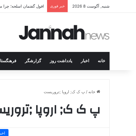
شنبه, آگوست 8 2026
خبر فوری
افول گفتمان اسلحه؛ چرا مبا
خانه
اخبار
یادداشت روز
گزارشگر
فرهنگستا
خانه
/
پ ک ک; اروپا ;تروریست
پ ک ک; اروپا ;تروری
اخبا