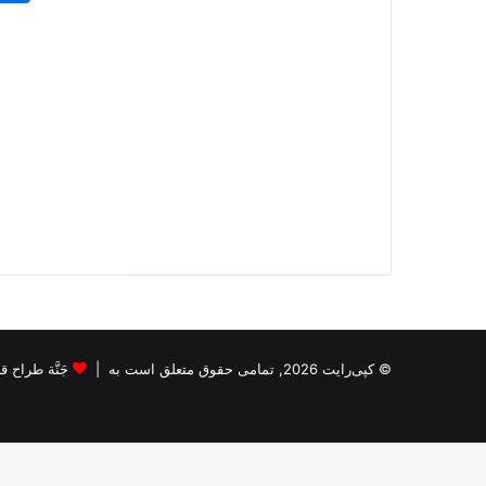
© کپی‌رایت 2026, تمامی حقوق متعلق است به |
جَنَّة طراح قالب s