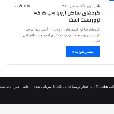
بیتا وان
5 دسامبر 2016
0
72
کردهای ساکن اروپا :«پ ک ک»
تروریست است
کردهای ساکن کشورهای اروپایی از آتش زدن پرچم
کردستان توسط پ ک ک به خشم آمده و با تظاهراتی
علیه…
بیشتر بخوانید »
TieLab
| با افتخار توسط
SiteGround
میزبانی شده
خانه
اخبار
یادداشت 