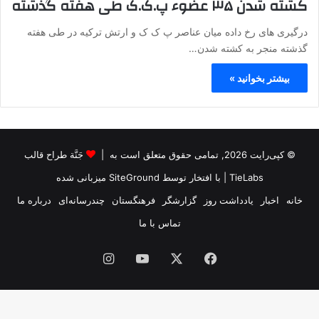
کشته شدن ۳۵ عضوء پ.ک.ک طی هفته گذشته
درگیری های رخ داده میان عناصر پ ک ک و ارتش ترکیه در طی هفته
گذشته منجر به کشته شدن…
بیشتر بخوانید »
© کپی‌رایت 2026, تمامی حقوق متعلق است به |
جَنَّة طراح قالب
TieLabs
| با افتخار توسط
SiteGround
میزبانی شده
خانه
اخبار
یادداشت روز
گزارشگر
فرهنگستان
چندرسانه‌ای
درباره ما
تماس با ما
فیس
X
یوتیوب
اینستاگرام
بوک