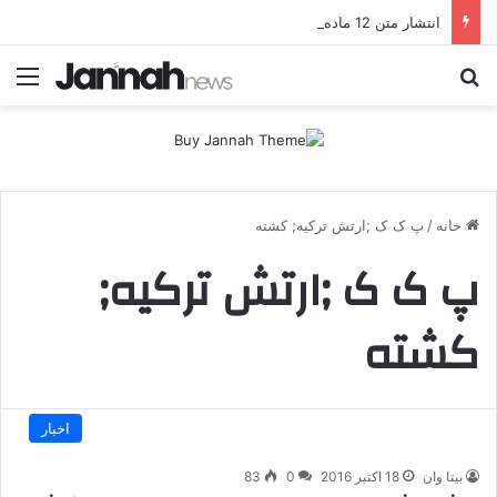
انتشار متن 12 ماده‌ای توافق نهایی بین ترکیه و پ.ک.ک
جستجو برای
منو
خانه
/
پ ک ک ;ارتش ترکیه; کشته
پ ک ک ;ارتش ترکیه;
کشته
اخبار
بیتا وان
18 اکتبر 2016
0
83