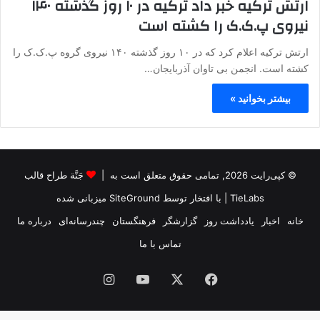
ارتش ترکیه خبر داد ترکیه در ۱۰ روز گذشته ۱۴۰
نیروی پ.ک.ک را کشته است
ارتش ترکیه اعلام کرد که در ۱۰ روز گذشته ۱۴۰ نیروی گروه پ.ک.ک را
کشته است. انجمن بی تاوان آذربایجان…
بیشتر بخوانید »
© کپی‌رایت 2026, تمامی حقوق متعلق است به |
جَنَّة طراح قالب
TieLabs
| با افتخار توسط
SiteGround
میزبانی شده
خانه
اخبار
یادداشت روز
گزارشگر
فرهنگستان
چندرسانه‌ای
درباره ما
تماس با ما
فیس
X
یوتیوب
اینستاگرام
بوک