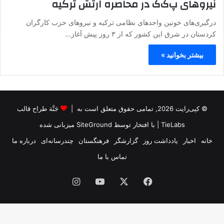
نیروهای پ‌ک‌ک در محاصره ارتش ترکیه
درگیری‌های خونین واحدهای نظامی ترکیه و نیروهای حزب کارگران
کردستان در شرق این کشور که از ۳ روز پیش آغاز…
بیشتر بخوانید »
© کپی‌رایت 2026, تمامی حقوق متعلق است به |
جَنَّة طراح قالب
TieLabs
| با افتخار توسط
SiteGround
میزبانی شده
خانه
اخبار
یادداشت روز
گزارشگر
فرهنگستان
چندرسانه‌ای
درباره ما
تماس با ما
فیس
X
یوتیوب
اینستاگرام
بوک