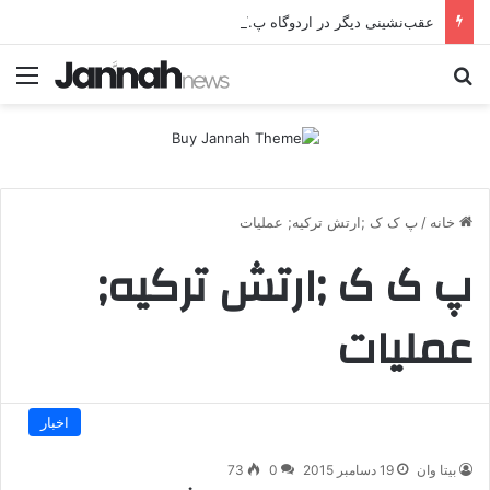
عقب‌نشینی دیگر در اردوگاه پ.ک.ک/پژاک؛ YPJ در اختیار جولانی داعشی قرار می گیرد!
جستجو برای
منو
خانه
/
پ ک ک ;ارتش ترکیه; عملیات
پ ک ک ;ارتش ترکیه;
عملیات
اخبار
بیتا وان
19 دسامبر 2015
0
73