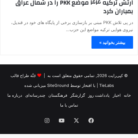
ارتش ترکیه ۴۴ موضع PKK را در شمال عراق
بمباران کرد
در پی تلاش PKK مبنی بر بازسازی برخی از پایگاه های خود در قندیل،
نیروی هوایی ترکیه مواضع این حزب…
بیشتر بخوانید »
© کپی‌رایت 2026, تمامی حقوق متعلق است به |
جَنَّة طراح قالب
TieLabs
| با افتخار توسط
SiteGround
میزبانی شده
خانه
اخبار
یادداشت روز
گزارشگر
فرهنگستان
چندرسانه‌ای
درباره ما
تماس با ما
فیس
X
یوتیوب
اینستاگرام
بوک