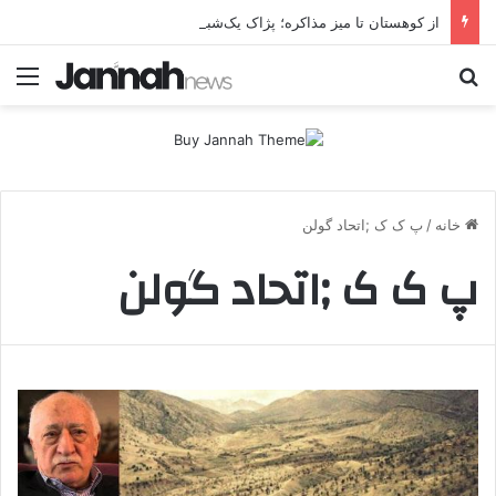
از کوهستان تا میز مذاکره؛ پژاک یک‌شبه «دموکرات» شد!
جستجو برای
منو
خانه
/
پ ک ک ;اتحاد گولن
پ ک ک ;اتحاد گولن