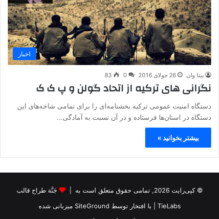
اخبار
بیتا وان
26 جولای 2016
0
83
نگرانی های ترکیه از اتحاد گولن و پ ک ک
دستگاه امنیت عمومی ترکیه بخشنامه‌ای را برای تمامی شاخه‌های این
دستگاه در استان‌ها فرستاده و در آن نسبت به آمادگی…
بیشتر بخوانید »
© کپی‌رایت 2026, تمامی حقوق متعلق است به |
جَنَّة طراح قالب
TieLabs
| با افتخار توسط
SiteGround
میزبانی شده