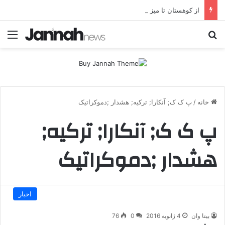
از کوهستان تا میز مذاکره؛ پژاک یک‌شبه «دموکرات» شد!
جستجو برای
منو
خانه
/
پ ک ک; آنکارا; ترکیه; هشدار ;دموکراتیک
پ ک ک; آنکارا; ترکیه;
هشدار ;دموکراتیک
اخبار
بیتا وان
4 ژانویه 2016
0
76