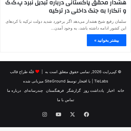
هشدار محقق پاکستانی درباره تبدیل نبرد پ.ک.ک
و آنکارا به جنگ داخلی در ترکیه
سلمان رفیع شیخ هشدار می‌دهد اگر برخورد شدید دولت ترکیه با کردهای
این کشور ادامه داشته باشد، به وجود آمدن…
بیشتر بخوانید »
© کپی‌رایت 2026, تمامی حقوق متعلق است به |
جَنَّة طراح قالب
TieLabs
| با افتخار توسط
SiteGround
میزبانی شده
خانه
اخبار
یادداشت روز
گزارشگر
فرهنگستان
چندرسانه‌ای
درباره ما
تماس با ما
فیس
X
یوتیوب
اینستاگرام
بوک