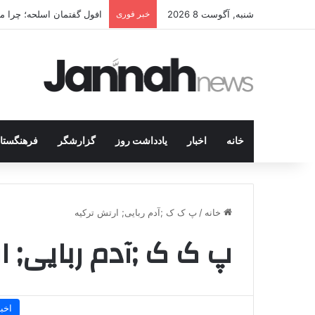
شنبه, آگوست 8 2026
خبر فوری
افول گفتمان اسلحه؛ چرا مبا
خانه
اخبار
یادداشت روز
گزارشگر
فرهنگستا
خانه
/
پ ک ک ;آدم ربایی; ارتش ترکیه
پ ک ک ;آدم ربایی; ا
اخبا