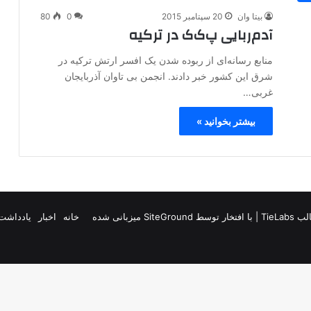
بیتا وان
20 سپتامبر 2015
0
80
آدم‌ربایی پ‌ک‌ک در ترکیه
منابع رسانه‌ای از ربوده شدن یک افسر ارتش ترکیه در
شرق این کشور خبر دادند. انجمن بی تاوان آذربایجان
غربی…
بیشتر بخوانید »
TieLab
| با افتخار توسط
SiteGround
میزبانی شده
خانه
اخبار
یادداشت 