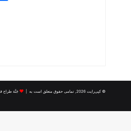
© کپی‌رایت 2026, تمامی حقوق متعلق است به |
جَنَّة طراح قالب s