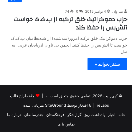
بیتا وان
4 نوامبر 2015
0
74
حزب دموکراتیک خلق ترکیه از پ.ک.ک خواست
آتش‌بس را حفظ کند
حزب دموکراتیک خلق ترکیه امروز(سه‌شنبه) از شبه‌نظامیان پ.ک.ک
خواست تا آتش‌بس را حفظ کنند. انجمن بی تاوان آذربایجان غربی به
نقل…
بیشتر بخوانید »
© کپی‌رایت 2026, تمامی حقوق متعلق است به |
جَنَّة طراح قالب
TieLabs
| با افتخار توسط
SiteGround
میزبانی شده
خانه
اخبار
یادداشت روز
گزارشگر
فرهنگستان
چندرسانه‌ای
درباره ما
تماس با ما