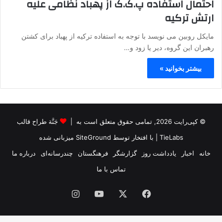
احتمال استفاده پ.ک.ک از پهباد نظامی علیه
ارتش ترکیه
مایکل روبین می نویسد با توجه به استفاده ترکیه از پهباد برای کشتن
رهبران این گروه، دیر یا زود و…
بیشتر بخوانید »
© کپی‌رایت 2026, تمامی حقوق متعلق است به |
جَنَّة طراح قالب
TieLabs
| با افتخار توسط
SiteGround
میزبانی شده
خانه
اخبار
یادداشت روز
گزارشگر
فرهنگستان
چندرسانه‌ای
درباره ما
تماس با ما
فیس
X
یوتیوب
اینستاگرام
بوک