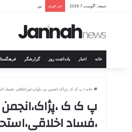
جمعه, آگوست 7 2026
خبر فوری
نورالدین دمیرتاش: حتی اگر
خانه
اخبار
یادداشت روز
گزارشگر
فرهنگستا
خانه
/
پ ک ک ،پژاک،انجمن بی تاوان،غیراخلاقی ،فساد اخ
پ ک ک ،پژاک،انجمن 
،فساد اخلاقی،استح