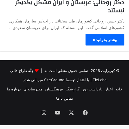
دکتر روحانی: عربستان و ایران مشکل یکدیگر
نیستند
دکتر حسن روحانی کشورمان طی سخنانی در اجلاس سازمان همکاری
کشورهای اسلامی گفت: این مسئله که ایران برای عربستان سعودی…
بیشتر بخوانید »
© کپی‌رایت 2026, تمامی حقوق متعلق است به |
جَنَّة طراح قالب
TieLabs
| با افتخار توسط
SiteGround
میزبانی شده
خانه
اخبار
یادداشت روز
گزارشگر
فرهنگستان
چندرسانه‌ای
درباره ما
تماس با ما
فیس
X
یوتیوب
اینستاگرام
بوک