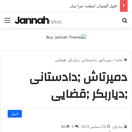
افول گفتمان اسلحه؛ چرا مبارزه مسلحانه در میان کردها اعتبار گذشته را ندارد؟
جستجو برای
منو
خانه
/
دمیرتاش ;دادستانی ;دیاربکر ;قضایی
دمیرتاش ;دادستانی
;دیاربکر ;قضایی
اخبار
بیتا وان
24 دسامبر 2015
0
88