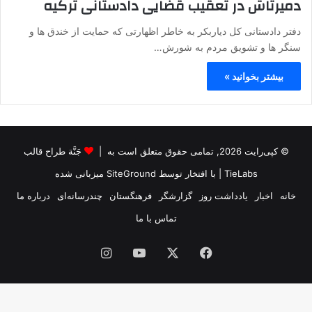
دمیرتاش در تعقیب قضایی دادستانی ترکیه
دفتر دادستانی کل دیاربکر به خاطر اظهارتی که حمایت از خندق ها و
سنگر ها و تشویق مردم به شورش…
بیشتر بخوانید »
© کپی‌رایت 2026, تمامی حقوق متعلق است به |
جَنَّة طراح قالب
TieLabs
| با افتخار توسط
SiteGround
میزبانی شده
خانه
اخبار
یادداشت روز
گزارشگر
فرهنگستان
چندرسانه‌ای
درباره ما
تماس با ما
فیس
X
یوتیوب
اینستاگرام
بوک