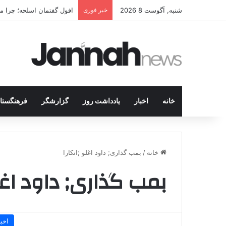
شنبه, آگوست 8 2026
خبر فوری
افول گفتمان اسلحه؛ چرا مبا
خانه
اخبار
یادداشت روز
گزارشگر
فرهنگستا
خانه
/
بمب گذاری; داود اغلو ;انکارا
بمب گذاری; داود اغلو
اخبا