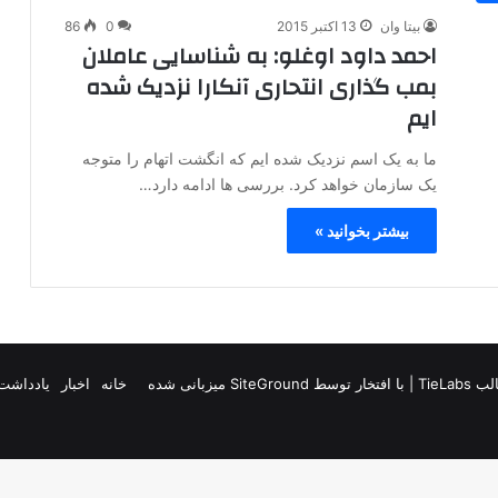
بیتا وان
13 اکتبر 2015
0
86
احمد داود اوغلو: به شناسایی عاملان
بمب گذاری انتحاری آنکارا نزدیک شده
ایم
ما به یک اسم نزدیک شده ایم که انگشت اتهام را متوجه
یک سازمان خواهد کرد. بررسی ها ادامه دارد…
بیشتر بخوانید »
TieLab
| با افتخار توسط
SiteGround
میزبانی شده
خانه
اخبار
یادداشت 