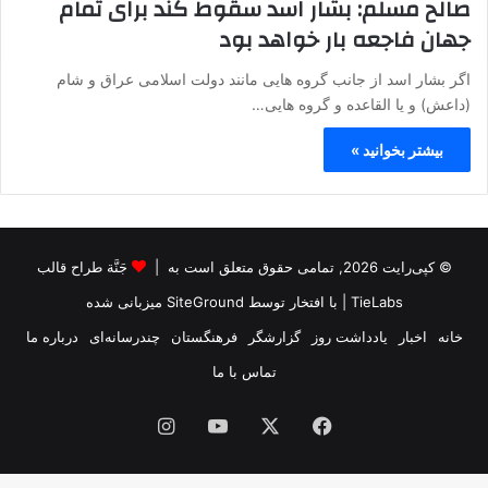
صالح مسلم: بشار اسد سقوط کند برای تمام
جهان فاجعه بار خواهد بود
اگر بشار اسد از جانب گروه هایی مانند دولت اسلامی عراق و شام
(داعش) و یا القاعده و گروه هایی…
بیشتر بخوانید »
© کپی‌رایت 2026, تمامی حقوق متعلق است به |
جَنَّة طراح قالب
TieLabs
| با افتخار توسط
SiteGround
میزبانی شده
خانه
اخبار
یادداشت روز
گزارشگر
فرهنگستان
چندرسانه‌ای
درباره ما
تماس با ما
فیس
X
یوتیوب
اینستاگرام
بوک