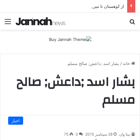
از کوهستان تا میز مذاکره؛ پژاک یک‌شبه «دموکرات» شد!
جستجو برای
منو
خانه
/
بشار اسد ;داعش; صالح مسلم
بشار اسد ;داعش; صالح
مسلم
اخبار
بیتا وان
28 سپتامبر 2015
0
75