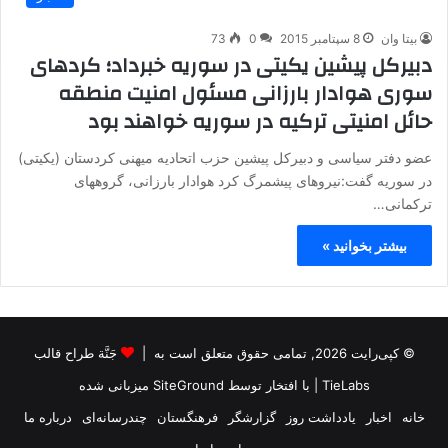
بیتا وان
8 سپتامبر 2015
0
73
دبیرکل پیشین یکیتی در سوریه خبرداد؛ کردهای
سوری هوادار بارزانی مسئول امنیت منطقه
حائل امنیتی ترکیه در سوریه خواهند بود
عضو دفتر سیاسی و دبیرکل پیشین حزب اتحادیه میهنی کردستان (یکیتی)
در سوریه گفت:نیروهای پیشمرگ کرد هوادار بارزانی، گروههای
ترکمانی…
بیشتر بخوانید »
© کپی‌رایت 2026, تمامی حقوق متعلق است به |
جَنَّة طراح قالب
TieLabs
| با افتخار توسط
SiteGround
میزبانی شده
خانه
اخبار
یادداشت روز
گزارشگر
فرهنگستان
چندرسانه‌ای
درباره ما