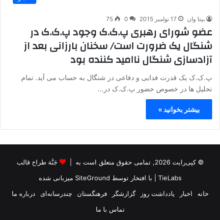
بیتا وان
17 نوامبر 2015
0
75
عضو شورای رهبری پ.ک.ک وجود پ.ک.ک در
شنگال یک ضرورت است/ سخنان بارزانی بعد از
آزادسازی شنگال ناامید کننده بود
پ.ک.ک یک قدرت فدایی و دفاعی در شنگال به حساب می آید. تمام
تحلیل ها در خصوص حضور پ.ک.ک در…
بیشتر بخوانید »
© کپی‌رایت 2026, تمامی حقوق متعلق است به |
جَنَّة طراح قالب
TieLabs
| با افتخار توسط
SiteGround
میزبانی شده
خانه
اخبار
یادداشت روز
گزارشگر
فرهنگستان
چندرسانه‌ای
درباره ما
تماس با ما