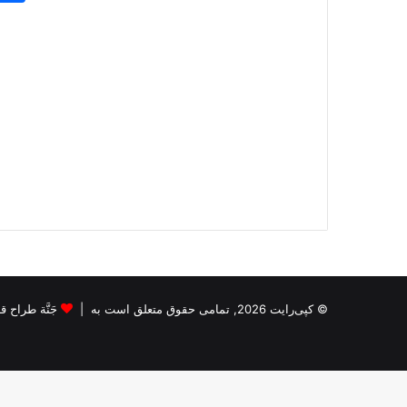
© کپی‌رایت 2026, تمامی حقوق متعلق است به |
جَنَّة طراح قالب s