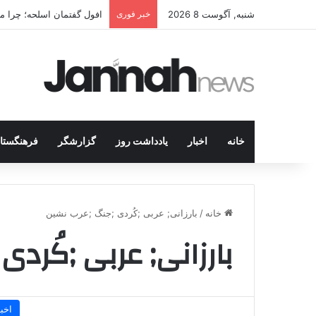
شنبه, آگوست 8 2026
خبر فوری
افول گفتمان اسلحه؛ چرا مبا
خانه
اخبار
یادداشت روز
گزارشگر
فرهنگستا
خانه
/
بارزانی; عربی ;کُردی ;جنگ ;عرب نشین
بارزانی; عربی ;کُرد
اخبا