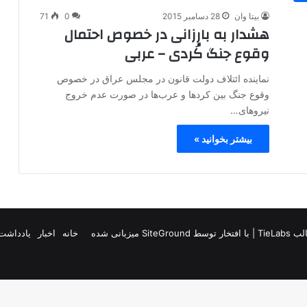
بیتا وان
28 دسامبر 2015
0
71
هشدار به بارزانی در خصوص احتمال
وقوع جنگ کُردی – عربی
نماینده ائتلاف دولت قانون در مجلس عراق در خصوص
وقوع جنگ بین کردها و عرب‌ها در صورت عدم خروج
نیروهای…
بیشتر بخوانید »
TieLab
| با افتخار توسط
SiteGround
میزبانی شده
خانه
اخبار
یادداشت 