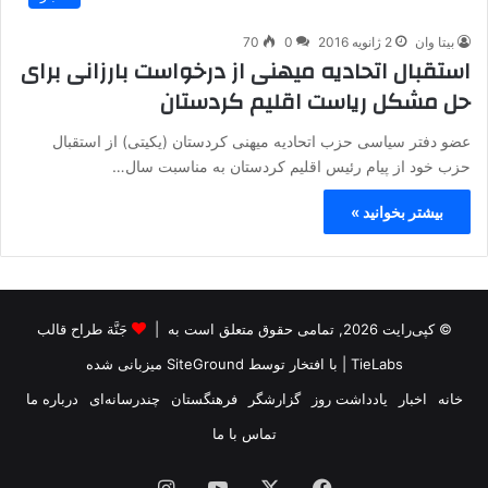
بیتا وان
2 ژانویه 2016
0
70
استقبال اتحادیه میهنی از درخواست بارزانی برای
حل مشکل ریاست اقلیم کردستان
عضو دفتر سیاسی حزب اتحادیه میهنی کردستان (یکیتی) از استقبال
حزب خود از پیام رئیس اقلیم کردستان به مناسبت سال…
بیشتر بخوانید »
© کپی‌رایت 2026, تمامی حقوق متعلق است به |
جَنَّة طراح قالب
TieLabs
| با افتخار توسط
SiteGround
میزبانی شده
خانه
اخبار
یادداشت روز
گزارشگر
فرهنگستان
چندرسانه‌ای
درباره ما
تماس با ما
فیس
X
یوتیوب
اینستاگرام